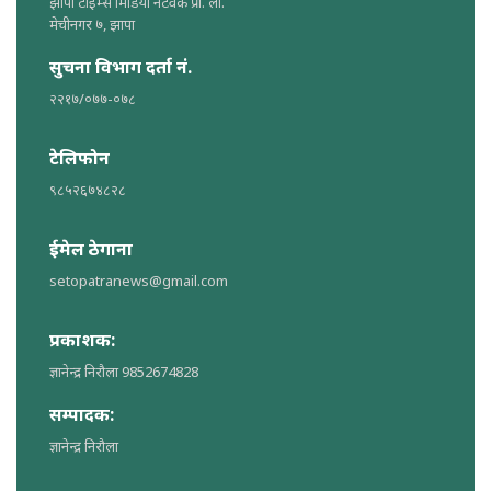
झापा टाइम्स मिडिया नेटवर्क प्रा. ली.
मेचीनगर ७, झापा
सुचना विभाग दर्ता नं.
२२१७/०७७-०७८
टेलिफोन
९८५२६७४८२८
ईमेल ठेगाना
setopatranews@gmail.com
प्रकाशक:
ज्ञानेन्द्र निरौला 9852674828
सम्पादक:
ज्ञानेन्द्र निरौला