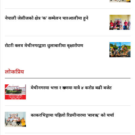
नेपाली जेसीजको क्षेत्र ‘क’ सम्मेलन चारआलीमा हुने
रोटरी क्लव मेचीनगरद्वारा धुलाबारीमा बृक्षारोपण
लोकप्रिय
मेचीनगरमा भत्ता र भ्रमणमा मात्रै ४ करोड बढी बजेट
काकरभिट्टामा पहिलो रिडमीनारमा ‘बावऋ’ को चर्चा