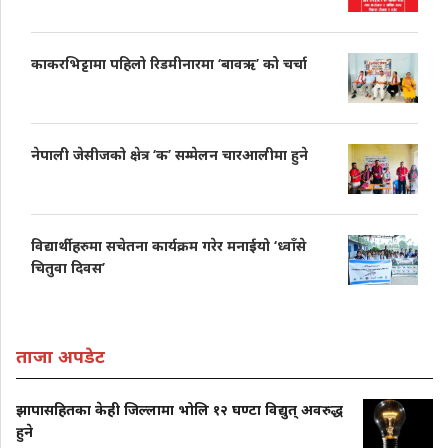
काकरभिट्टामा पहिलो रिडमीनारमा ‘बावऋ’ को चर्चा
नेपाली जेसीजको क्षेत्र ‘क’ सम्मेलन चारआलीमा हुने
विद्यार्थीहरुमा सचेतना कार्यक्रम गरेर मनाईयो ‘ध्वाँसे
चितुवा दिवस’
ताजा अपडेट
झापासहितका केही जिल्लामा भोलि १२ घण्टा विद्युत् अवरुद्ध
हुने