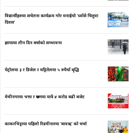
विद्यार्थीहरुमा सचेतना कार्यक्रम गरेर मनाईयो ‘ध्वाँसे चितुवा
दिवस’
झापामा तीन दिन बर्षाको सम्भावना
पेट्रोलमा ३ र डिजेल र मट्टितेलमा ५ रुपैयाँ बृद्धि
मेचीनगरमा भत्ता र भ्रमणमा मात्रै ४ करोड बढी बजेट
काकरभिट्टामा पहिलो रिडमीनारमा ‘बावऋ’ को चर्चा