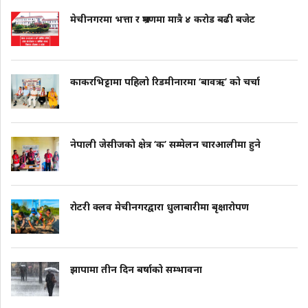
मेचीनगरमा भत्ता र भ्रमणमा मात्रै ४ करोड बढी बजेट
काकरभिट्टामा पहिलो रिडमीनारमा ‘बावऋ’ को चर्चा
नेपाली जेसीजको क्षेत्र ‘क’ सम्मेलन चारआलीमा हुने
रोटरी क्लव मेचीनगरद्वारा धुलाबारीमा बृक्षारोपण
झापामा तीन दिन बर्षाको सम्भावना