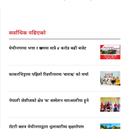
सर्वाधिक पढिएको
मेचीनगरमा भत्ता र भ्रमणमा मात्रै ४ करोड बढी बजेट
काकरभिट्टामा पहिलो रिडमीनारमा ‘बावऋ’ को चर्चा
नेपाली जेसीजको क्षेत्र ‘क’ सम्मेलन चारआलीमा हुने
रोटरी क्लव मेचीनगरद्वारा धुलाबारीमा बृक्षारोपण