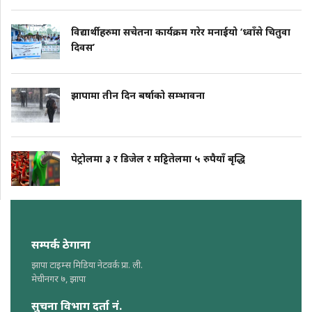
विद्यार्थीहरुमा सचेतना कार्यक्रम गरेर मनाईयो ‘ध्वाँसे चितुवा
दिवस’
झापामा तीन दिन बर्षाको सम्भावना
पेट्रोलमा ३ र डिजेल र मट्टितेलमा ५ रुपैयाँ बृद्धि
सम्पर्क ठेगाना
झापा टाइम्स मिडिया नेटवर्क प्रा. ली.
मेचीनगर ७, झापा
सुचना विभाग दर्ता नं.