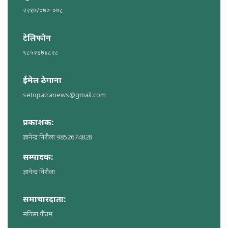
२२१७/०७७-०७८
टेलिफोन
९८५२६७४८२८
ईमेल ठेगाना
setopatranews@gmail.com
प्रकाशक:
ज्ञानेन्द्र निरौला 9852674828
सम्पादक:
ज्ञानेन्द्र निरौला
समाचारदाता:
मनिसा गौतम