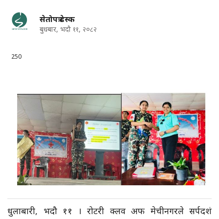
सेतोपत्र डेस्क
बुधबार, भदौ ११, २०८२
250
धुलाबारी, भदौ ११ । रोटरी क्लव अफ मेचीनगरले सर्पदशं