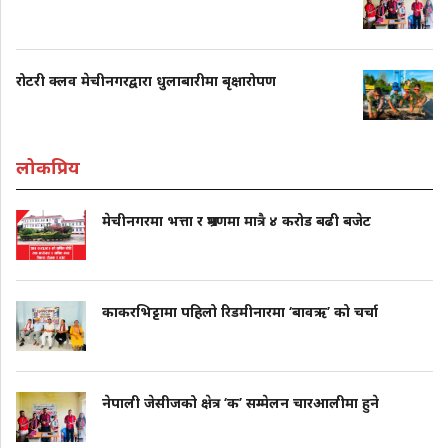
रोटरी क्लव मेचीनगरद्वारा धुलाबारीमा बृक्षारोपण
लोकप्रिय
मेचीनगरमा भत्ता र भ्रमणमा मात्रै ४ करोड बढी बजेट
काकरभिट्टामा पहिलो रिडमीनारमा ‘बावऋ’ को चर्चा
नेपाली जेसीजको क्षेत्र ‘क’ सम्मेलन चारआलीमा हुने