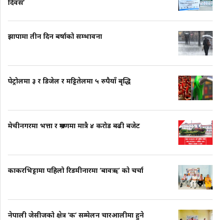
दिवस’
झापामा तीन दिन बर्षाको सम्भावना
पेट्रोलमा ३ र डिजेल र मट्टितेलमा ५ रुपैयाँ बृद्धि
मेचीनगरमा भत्ता र भ्रमणमा मात्रै ४ करोड बढी बजेट
काकरभिट्टामा पहिलो रिडमीनारमा ‘बावऋ’ को चर्चा
नेपाली जेसीजको क्षेत्र ‘क’ सम्मेलन चारआलीमा हुने