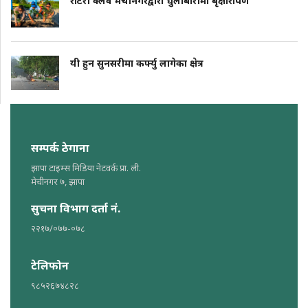
रोटरी क्लव मेचीनगरद्वारा धुलाबारीमा बृक्षारोपण
यी हुन सुनसरीमा कर्फ्यु लागेका क्षेत्र
सम्पर्क ठेगाना
झापा टाइम्स मिडिया नेटवर्क प्रा. ली.
मेचीनगर ७, झापा
सुचना विभाग दर्ता नं.
२२१७/०७७-०७८
टेलिफोन
९८५२६७४८२८