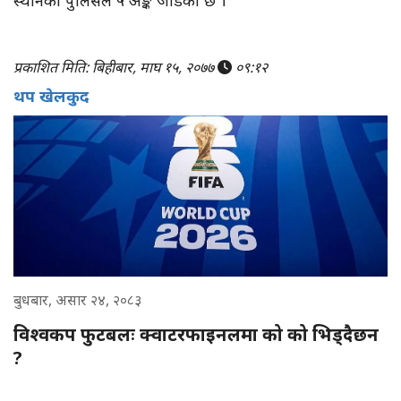
स्थानको पुलिसले ५ अङ्क जोडेको छ ।
प्रकाशित मिति: बिहीबार, माघ १५, २०७७
०९:१२
थप खेलकुद
बुधबार, असार २४, २०८३
विश्वकप फुटबलः क्वाटरफाइनलमा को को भिड्दैछन
?