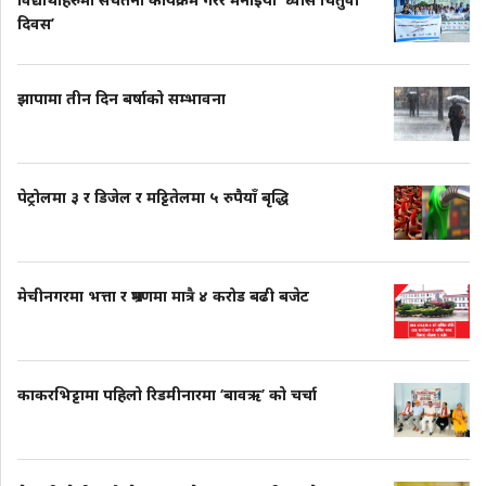
दिवस’
झापामा तीन दिन बर्षाको सम्भावना
पेट्रोलमा ३ र डिजेल र मट्टितेलमा ५ रुपैयाँ बृद्धि
मेचीनगरमा भत्ता र भ्रमणमा मात्रै ४ करोड बढी बजेट
काकरभिट्टामा पहिलो रिडमीनारमा ‘बावऋ’ को चर्चा