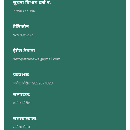
सुचना विभाग दर्ता नं.
२२१७/०७७-०७८
टेलिफोन
९८५२६७४८२८
ईमेल ठेगाना
setopatranews@gmail.com
प्रकाशक:
ज्ञानेन्द्र निरौला 9852674828
सम्पादक:
ज्ञानेन्द्र निरौला
समाचारदाता:
मनिसा गौतम