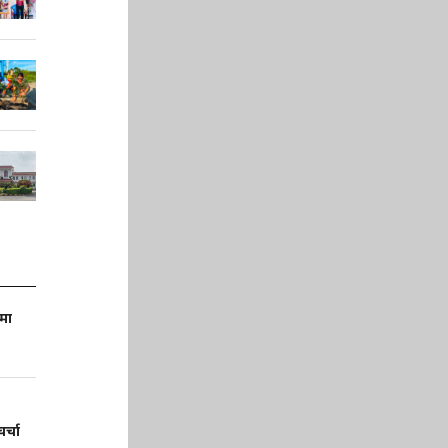
णमा
र्चा