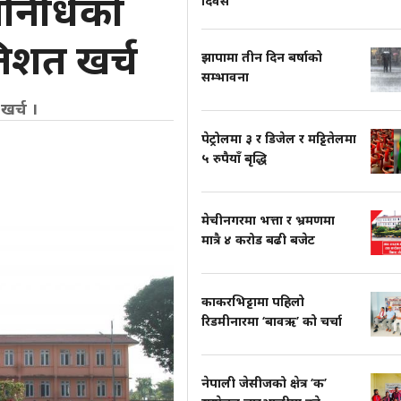
तिनिधिको
दिवस’
तिशत खर्च
झापामा तीन दिन बर्षाको
सम्भावना
खर्च ।
पेट्रोलमा ३ र डिजेल र मट्टितेलमा
५ रुपैयाँ बृद्धि
मेचीनगरमा भत्ता र भ्रमणमा
मात्रै ४ करोड बढी बजेट
काकरभिट्टामा पहिलो
रिडमीनारमा ‘बावऋ’ को चर्चा
नेपाली जेसीजको क्षेत्र ‘क’