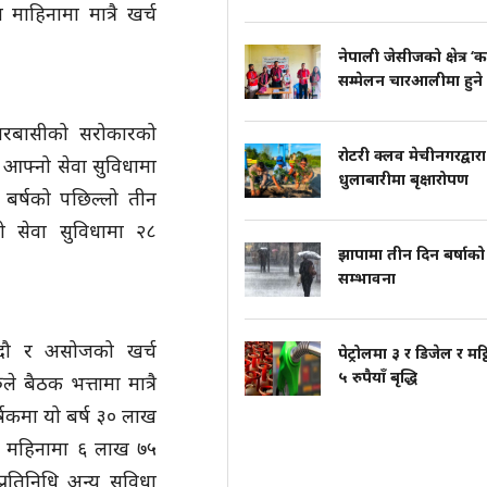
हिनामा मात्रै खर्च
नेपाली जेसीजको क्षेत्र ‘क
सम्मेलन चारआलीमा हुने
गरबासीको सरोकारको
रोटरी क्लव मेचीनगरद्वारा
 आफ्नो सेवा सुविधामा
धुलाबारीमा बृक्षारोपण
 बर्षको पछिल्लो तीन
को सेवा सुविधामा २८
झापामा तीन दिन बर्षाको
सम्भावना
भदौ र असोजको खर्च
पेट्रोलमा ३ र डिजेल र मट्
५ रुपैयाँ बृद्धि
 बैठक भत्तामा मात्रै
्षकमा यो बर्ष ३० लाख
न महिनामा ६ लाख ७५
रतिनिधि अन्य सुविधा