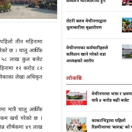
सम्मेलन चारआलीमा हुने
रोटरी क्लव मेचीनगरद्वारा
धुलाबारीमा बृक्षारोपण
 पहिलो तीन महिनामा
मेचीनगरका कर्मचारीहरुले
रेको छ । चालु आर्थिक
कमिशन खाने गरेको वडा
ड ५८ लाख कुल बजेट
अध्यक्षको आरोप
हिनामा १२ करोड ८२
लिकाका लेखा अधिकृत
लोकप्रिय
मेचीनगरमा भत्ता र भ्रम
मात्रै ४ करोड बढी बजेट
ा मात्रै चालु आर्थिक
कम खर्च गरेको छ ।
काकरभिट्टामा पहिलो
िन्न शीर्षकमा ४९ लाख
रिडमीनारमा ‘बावऋ’ को च