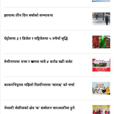
झापामा तीन दिन बर्षाको सम्भावना
पेट्रोलमा ३ र डिजेल र मट्टितेलमा ५ रुपैयाँ बृद्धि
मेचीनगरमा भत्ता र भ्रमणमा मात्रै ४ करोड बढी बजेट
काकरभिट्टामा पहिलो रिडमीनारमा ‘बावऋ’ को चर्चा
नेपाली जेसीजको क्षेत्र ‘क’ सम्मेलन चारआलीमा हुने