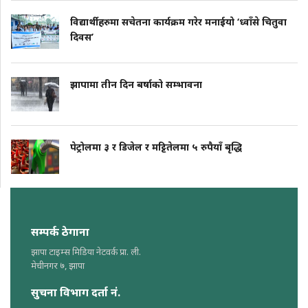
विद्यार्थीहरुमा सचेतना कार्यक्रम गरेर मनाईयो ‘ध्वाँसे चितुवा
दिवस’
झापामा तीन दिन बर्षाको सम्भावना
पेट्रोलमा ३ र डिजेल र मट्टितेलमा ५ रुपैयाँ बृद्धि
सम्पर्क ठेगाना
झापा टाइम्स मिडिया नेटवर्क प्रा. ली.
मेचीनगर ७, झापा
सुचना विभाग दर्ता नं.