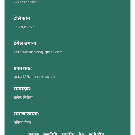
२२१७/०७७-०७८
टेलिफोन
९८५२६७४८२८
ईमेल ठेगाना
setopatranews@gmail.com
प्रकाशक:
ज्ञानेन्द्र निरौला 9852674828
सम्पादक:
ज्ञानेन्द्र निरौला
समाचारदाता:
मनिसा गौतम
गृहपृष्ठ
राजनिति
स्थानीय
देश
हाम्रो टीम