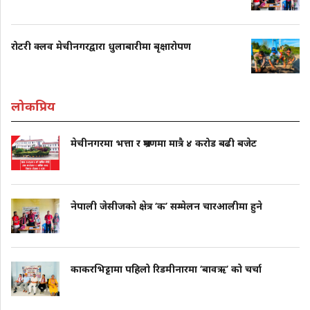
रोटरी क्लव मेचीनगरद्वारा धुलाबारीमा बृक्षारोपण
लोकप्रिय
मेचीनगरमा भत्ता र भ्रमणमा मात्रै ४ करोड बढी बजेट
नेपाली जेसीजको क्षेत्र ‘क’ सम्मेलन चारआलीमा हुने
काकरभिट्टामा पहिलो रिडमीनारमा ‘बावऋ’ को चर्चा