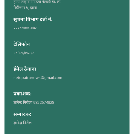
झापा टाइम्स मिडिया नेटवर्क प्रा. ली.
मेचीनगर ७, झापा
सुचना विभाग दर्ता नं.
२२१७/०७७-०७८
टेलिफोन
९८५२६७४८२८
ईमेल ठेगाना
setopatranews@gmail.com
प्रकाशक:
ज्ञानेन्द्र निरौला 9852674828
सम्पादक:
ज्ञानेन्द्र निरौला