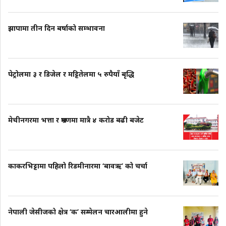
झापामा तीन दिन बर्षाको सम्भावना
पेट्रोलमा ३ र डिजेल र मट्टितेलमा ५ रुपैयाँ बृद्धि
मेचीनगरमा भत्ता र भ्रमणमा मात्रै ४ करोड बढी बजेट
काकरभिट्टामा पहिलो रिडमीनारमा ‘बावऋ’ को चर्चा
नेपाली जेसीजको क्षेत्र ‘क’ सम्मेलन चारआलीमा हुने