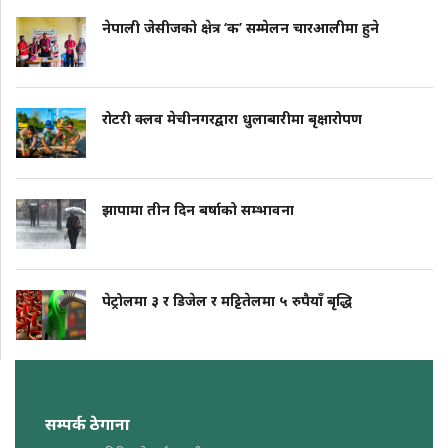
नेपाली जेसीजको क्षेत्र ‘क’ सम्मेलन चारआलीमा हुने
रोटरी क्लव मेचीनगरद्वारा धुलाबारीमा बृक्षारोपण
झापामा तीन दिन बर्षाको सम्भावना
पेट्रोलमा ३ र डिजेल र मट्टितेलमा ५ रुपैयाँ बृद्धि
सम्पर्क ठेगाना