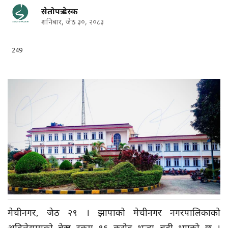
सेतोपत्र डेस्क
शनिबार, जेठ ३०, २०८३
249
मेचीनगर, जेठ २९ । झापाको मेचीनगर नगरपालिकाको
अहिलेसम्मको बेरुजु रकम ९६ करोड भन्दा बढी भएको छ ।