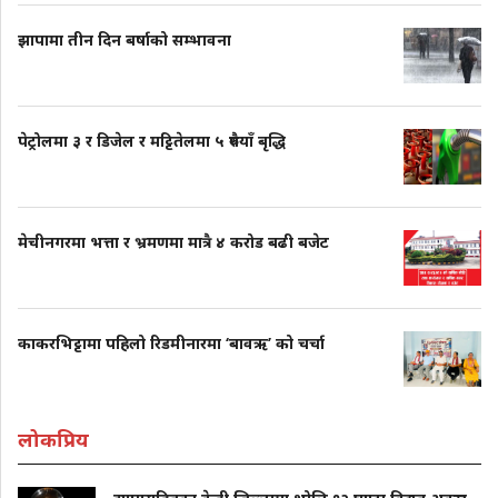
झापामा तीन दिन बर्षाको सम्भावना
पेट्रोलमा ३ र डिजेल र मट्टितेलमा ५ रुपैयाँ बृद्धि
मेचीनगरमा भत्ता र भ्रमणमा मात्रै ४ करोड बढी बजेट
काकरभिट्टामा पहिलो रिडमीनारमा ‘बावऋ’ को चर्चा
लोकप्रिय