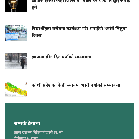
झापासहितका केही जिल्लामा भोलि १२ घण्टा विद्युत् अवरुद्ध
हुने
विद्यार्थीहरुमा सचेतना कार्यक्रम गरेर मनाईयो ‘ध्वाँसे चितुवा
दिवस’
झापामा तीन दिन बर्षाको सम्भावना
कोशी प्रदेशका केही स्थानमा भारी बर्षाको सम्भावना
सम्पर्क ठेगाना
झापा टाइम्स मिडिया नेटवर्क प्रा. ली.
मेचीनगर ७, झापा