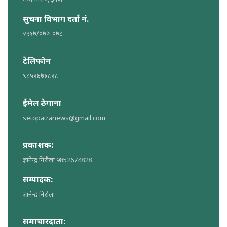
सुचना विभाग दर्ता नं.
२२१७/०७७-०७८
टेलिफोन
९८५२६७४८२८
ईमेल ठेगाना
setopatranews@gmail.com
प्रकाशक:
ज्ञानेन्द्र निरौला 9852674828
सम्पादक:
ज्ञानेन्द्र निरौला
समाचारदाता: