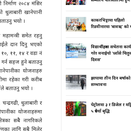
को निर्माण २०८४ मंसिर
ेको धुलाबारी खानेपानी
काकरभिट्टामा पहिलो
बताउनु भयो ।
रिडमीनारमा ‘बावऋ’ को च
ा महामन्त्री समेत रहनु
टराईले दान दिनु भएको
विद्यार्थीहरुमा सचेतना कार्
, १०, ११, १४ र वडा नं
गरेर मनाईयो ‘ध्वाँसे चितु
दिवस’
गर्न सहज हुने बताउनु
 खानेपानीका योजनाहरु
झापामा तीन दिन बर्षाको
ीमा रहेका गरी करीब
सम्भावना
ाले बताउनु भयो ।
चन्द्रगढी, धुलाबारी र
पेट्रोलमा ३ र डिजेल र मट्
नेपानीका योजनाहरुमा
५ रुपैयाँ बृद्धि
ेत्रका सबैे नागरिकले
ाणका लागि सबै मिलेर