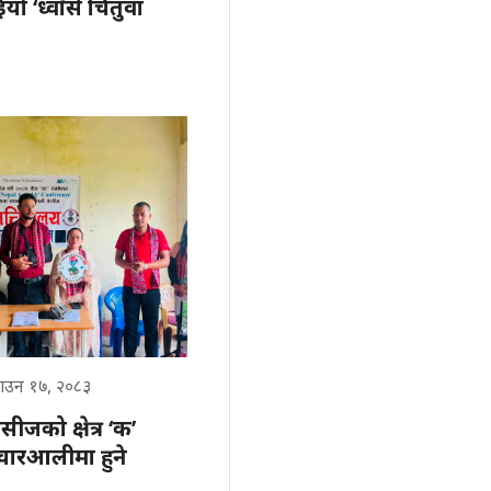
यो ‘ध्वाँसे चितुवा
ाउन १७, २०८३
सीजको क्षेत्र ‘क’
चारआलीमा हुने