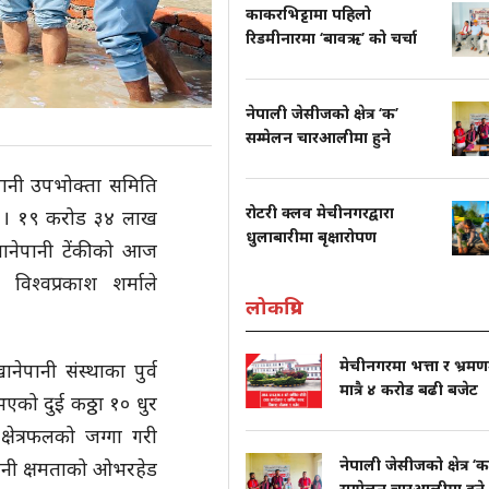
काकरभिट्टामा पहिलो
रिडमीनारमा ‘बावऋ’ को चर्चा
नेपाली जेसीजको क्षेत्र ‘क’
सम्मेलन चारआलीमा हुने
पानी उपभोक्ता समिति
रोटरी क्लव मेचीनगरद्वारा
 छ । १९ करोड ३४ लाख
धुलाबारीमा बृक्षारोपण
खानेपानी टेंकीको आज
िश्वप्रकाश शर्माले
लोकप्रिय
मेचीनगरमा भत्ता र भ्रम
ेपानी संस्थाका पुर्व
मात्रै ४ करोड बढी बजेट
ु भएको दुई कठ्ठा १० धुर
्षेत्रफलको जग्गा गरी
नेपाली जेसीजको क्षेत्र ‘क
पानी क्षमताको ओभरहेड
सम्मेलन चारआलीमा हुने