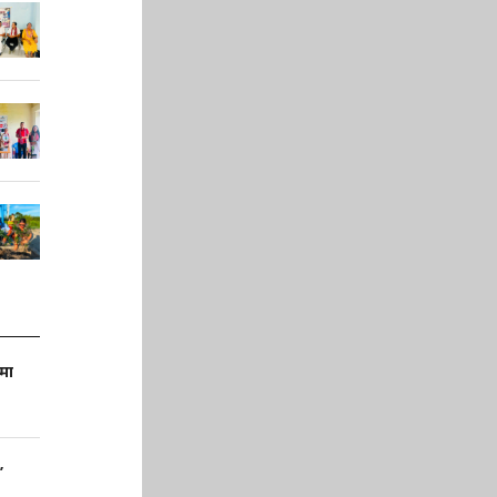
णमा
’