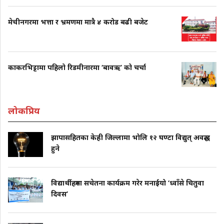
मेचीनगरमा भत्ता र भ्रमणमा मात्रै ४ करोड बढी बजेट
काकरभिट्टामा पहिलो रिडमीनारमा ‘बावऋ’ को चर्चा
लोकप्रिय
झापासहितका केही जिल्लामा भोलि १२ घण्टा विद्युत् अवरुद्ध
हुने
विद्यार्थीहरुमा सचेतना कार्यक्रम गरेर मनाईयो ‘ध्वाँसे चितुवा
दिवस’