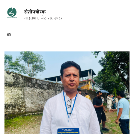
सेतोपत्र डेस्क
आइतबार, जेठ २७, २०८१
65