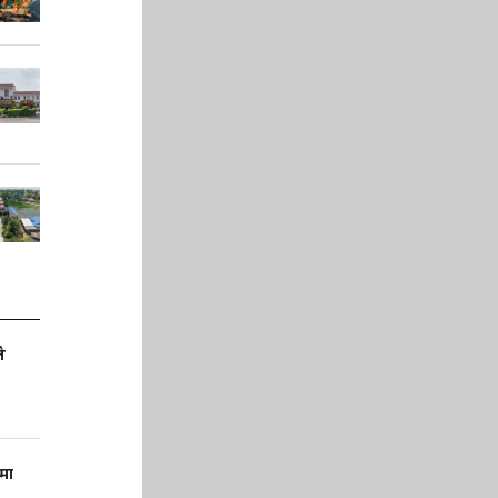
े
णमा