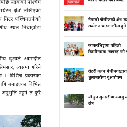
ुगेपछि सडकको पश्चिम
्यटन क्षेत्र’ लेखिएको
सय मिटर पश्चिमतर्फको
नेपाली जेसीजको क्षेत्र ‘क
सम्मेलन चारआलीमा हुने
मणीय स्थल निचाझोडा
काकरभिट्टामा पहिलो
रिडमीनारमा ‘बावऋ’ को च
ीय दृश्यले आनन्दीत
िमसार, त्यसमा गरिने
रोटरी क्लव मेचीनगरद्वारा
 । विभिन्न प्रकारका
धुलाबारीमा बृक्षारोपण
गि बनाइएका विभिन्न
 अनुभुति नहुने त कुरै
यी हुन सुनसरीमा कर्फ्यु 
क्षेत्र