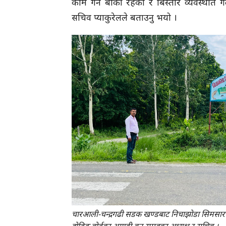
काम गर्न बाँकी रहेको र बिस्तारै व्यवस्थीत ग
सचिव प्याकुरेलले बताउनु भयो ।
चारआली-चन्द्रगढी सडक खण्डबाट निचाझोडा सिमसार प्
होडिङ बोर्डका अगाडी वन समूहका अध्यक्ष र सचिव ।