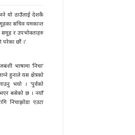
ने यो ठाउँलाई देशकै
न समूहका सचिव यमकान्त
वन समूह र उपभोक्ताहरु
परेका छौं ।’
राजबंशी भाषामा ‘निचा’
ने हुनाले यस क्षेत्रको
ाउनु भयो । ‘पुर्वको
र भएर बसेको छ । नयाँ
लागि निचाझोडा एउटा