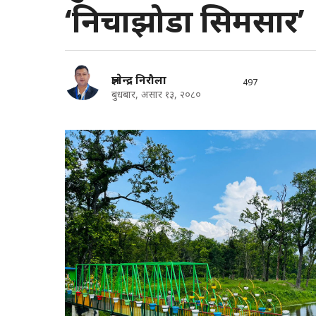
‘निचाझोडा सिमसार’
ज्ञानेन्द्र निरौला
497
बुधबार, असार १३, २०८०