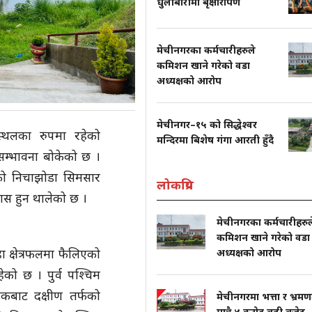
धुलाबारीमा बृक्षारोपण
मेचीनगरका कर्मचारीहरुले
कमिशन खाने गरेको वडा
अध्यक्षको आरोप
मेचीनगर–१५ को सिद्धेश्वर
स्थलका रुपमा रहेको
मन्दिरमा बिशेष गंगा आरती हुँदै
 सम्भावना बोकेको छ ।
रेको निचाझोडा सिमसार
लोकप्रिय
कास हुन थालेको छ ।
मेचीनगरका कर्मचारीहरुल
कमिशन खाने गरेको वडा
 क्षेत्रफलमा फैलिएको
अध्यक्षको आरोप
ेको छ । पुर्व पश्चिम
कबाट दक्षीण तर्फको
मेचीनगरमा भत्ता र भ्रम
मात्रै ४ करोड बढी बजेट