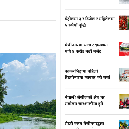
पेट्रोलमा ३ र डिजेल र मट्टितेलमा
५ रुपैयाँ बृद्धि
मेचीनगरमा भत्ता र भ्रमणमा
मात्रै ४ करोड बढी बजेट
काकरभिट्टामा पहिलो
रिडमीनारमा ‘बावऋ’ को चर्चा
नेपाली जेसीजको क्षेत्र ‘क’
सम्मेलन चारआलीमा हुने
रोटरी क्लव मेचीनगरद्वारा