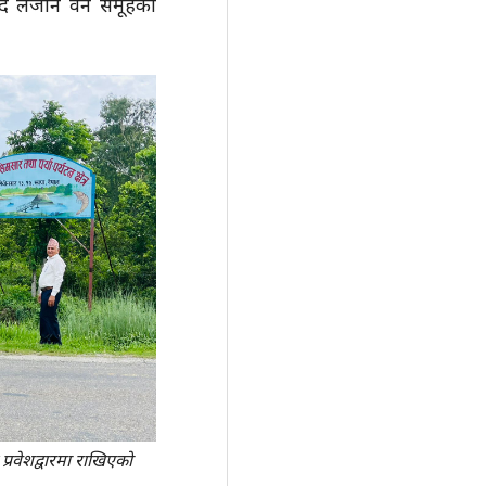
र्दै लैजाने वन समूहका
रवेशद्वारमा राखिएको