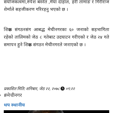
संयोजकत्वमा,रुपेश बस्नेत ,मैया दाहाल, हरी तामाङ र गिरीराज
शेर्माले सहजीकरण गरिरहनु भएको छ ।
शिक्षक संगठनसंग आबद्ध मेचीनगरका ६० जनाको सहभागिता
रहेको तालिमको जेठ ८ गतेबाट उदघाटन गरीएको र जेठ २४ गते
समापन हुने शिक्षक संगठन मेचीनगरले जनाएको छ ।
प्रकाशित मिति: शनिबार, जेठ २२, २०७८
०९:२२
#मेचीनगर
थप स्थानीय