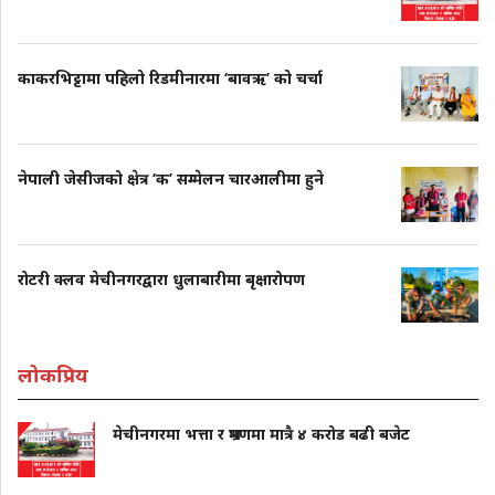
काकरभिट्टामा पहिलो रिडमीनारमा ‘बावऋ’ को चर्चा
नेपाली जेसीजको क्षेत्र ‘क’ सम्मेलन चारआलीमा हुने
रोटरी क्लव मेचीनगरद्वारा धुलाबारीमा बृक्षारोपण
लोकप्रिय
मेचीनगरमा भत्ता र भ्रमणमा मात्रै ४ करोड बढी बजेट