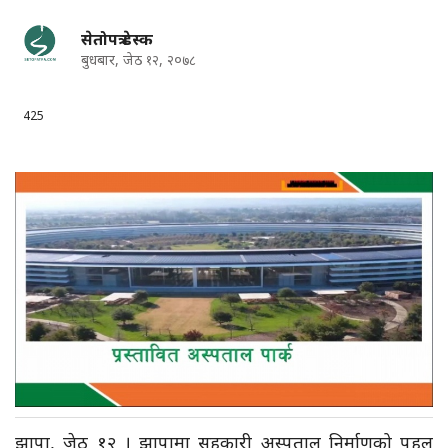
सेतोपत्र डेस्क
बुधबार, जेठ १२, २०७८
425
झापा, जेठ १२ । झापामा सहकारी अस्पताल निर्माणको पहल