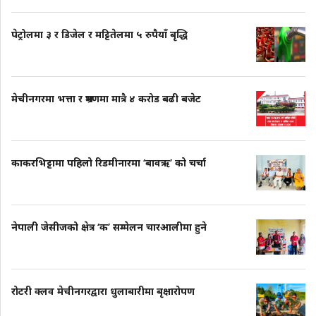
पेट्रोलमा ३ र डिजेल र मट्टितेलमा ५ रुपैयाँ बृद्धि
मेचीनगरमा भत्ता र भ्रमणमा मात्रै ४ करोड बढी बजेट
काकरभिट्टामा पहिलो रिडमीनारमा ‘बावऋ’ को चर्चा
नेपाली जेसीजको क्षेत्र ‘क’ सम्मेलन चारआलीमा हुने
रोटरी क्लव मेचीनगरद्वारा धुलाबारीमा बृक्षारोपण