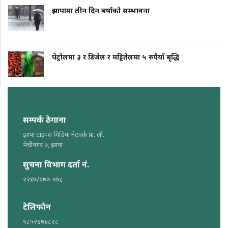
झापामा तीन दिन बर्षाको सम्भावना
पेट्रोलमा ३ र डिजेल र मट्टितेलमा ५ रुपैयाँ बृद्धि
सम्पर्क ठेगाना
झापा टाइम्स मिडिया नेटवर्क प्रा. ली.
मेचीनगर ७, झापा
सुचना विभाग दर्ता नं.
२२१७/०७७-०७८
टेलिफोन
९८५२६७४८२८