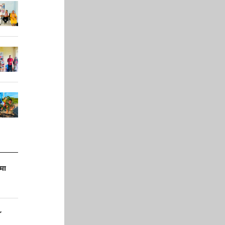
णमा
’