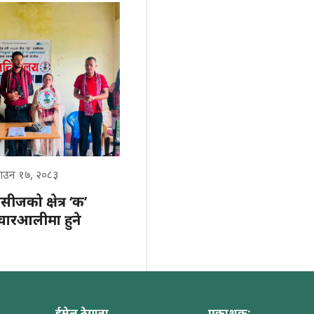
ाउन १७, २०८३
सीजको क्षेत्र ‘क’
चारआलीमा हुने
ईमेल ठेगाना
प्रकाशक: