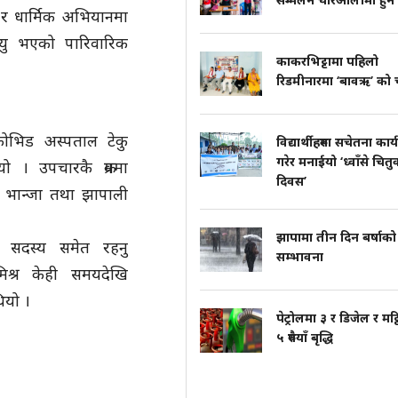
र धार्मिक अभियानमा
त्यु भएको पारिवारिक
काकरभिट्टामा पहिलो
रिडमीनारमा ‘बावऋ’ को च
 कोभिड अस्पताल टेकु
विद्यार्थीहरुमा सचेतना कार्
गरेर मनाईयो ‘ध्वाँसे चितु
यो । उपचारकै क्रममा
दिवस’
 भान्जा तथा झापाली
झापामा तीन दिन बर्षाको
 सदस्य समेत रहनु
सम्भावना
िश्र केही समयदेखि
ियो ।
पेट्रोलमा ३ र डिजेल र मट्
५ रुपैयाँ बृद्धि